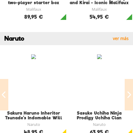
two-player starter box
and Kirai - Iconic Malifaux
Fourth Edition
Malifaux
Malifaux
89,95 €
54,95 €
Naruto
ver más
Sakura Haruno Inheritor
Sasuke Uchiha Ninja
Tsunade's Indomable Will
Prodigy Uchiha Clan
VER Figura 14 CM SH
Bloodline SH Figuarts
Naruto
Naruto
Figuarts
Figura 13 CM
48,95 €
63,95 €