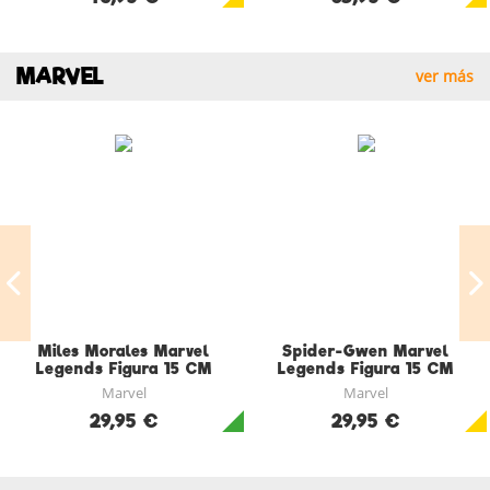
MARVEL
ver más
Miles Morales Marvel
Spider-Gwen Marvel
Legends Figura 15 CM
Legends Figura 15 CM
Across the Spider-verse
Across the Spider-verse
Marvel
Marvel
29,95 €
29,95 €