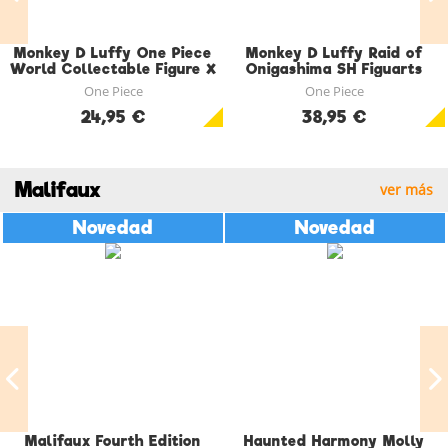
Monkey D Luffy One Piece
Monkey D Luffy Raid of
World Collectable Figure X
Onigashima SH Figuarts
SH Figuarts Figura 7.5 CM
Figura 14.5 CM
One Piece
One Piece
24,95 €
38,95 €
Malifaux
ver más
Novedad
Novedad
Malifaux Fourth Edition
Haunted Harmony Molly