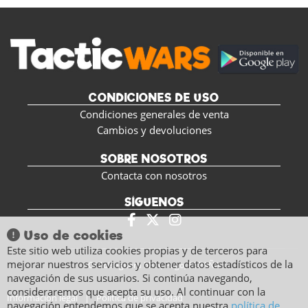
CONDICIONES DE USO
Condiciones generales de venta
Cambios y devoluciones
SOBRE NOSOTROS
Contacta con nosotros
SÍGUENOS
Uso de cookies
Este sitio web utiliza cookies propias y de terceros para
mejorar nuestros servicios y obtener datos estadísticos de la
C/ Polseguera 5BIS, Pego, ESPAÑA
navegación de sus usuarios. Si continúa navegando,
consideraremos que acepta su uso. Al continuar con la
Información legal
|
Política de privacidad
navegación entendemos que se acepta nuestra
política de