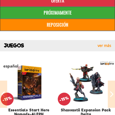
Oferta
Próximamente
Reposición
JUEGOS
ver más
español
-15%
-15%
Essentials Start Here
Shasvastii Expansion Pack
Nomads-ALEPH
Delta