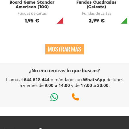
Board Game Standar
Fundas Cuadradas
American (100)
(Celeste)
56mmx87mm
Fundas de cartas
Fundas de cartas
1,95 €
2,99 €
MOSTRAR MÁS
¿No encuentras lo que buscas?
Llama al
644 618 444
o mándanos un
WhatsApp
de lunes
a viernes de
9:00 a 14:00
y de
17:00 a 20:00
.