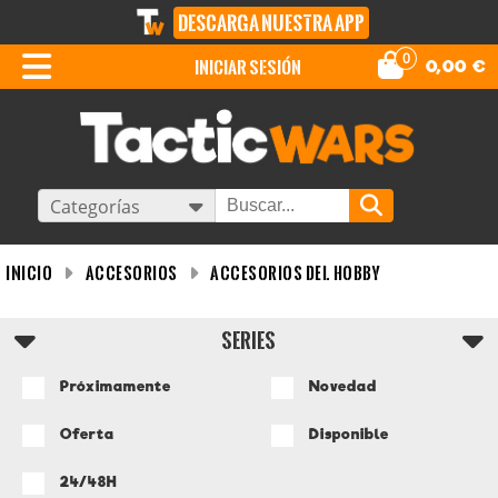
DESCARGA NUESTRA APP
0
iniciar sesión
0,00
€
Categorías
INICIO
Accesorios
Accesorios del Hobby
SERIES
Próximamente
Novedad
Oferta
Disponible
24/48H