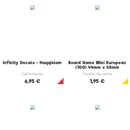
Infinity Decals - Haqqislam
Board Game Mini European
(100) 44mm x 68mm
Calcomanías
Fundas de cartas
6,95 €
1,95 €