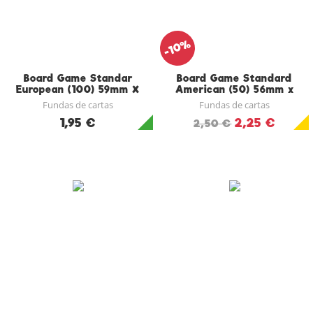
-10%
Board Game Standar
Board Game Standard
European (100) 59mm X
American (50) 56mm x
92mm
87mm
Fundas de cartas
Fundas de cartas
1,95 €
2,25 €
2,50 €