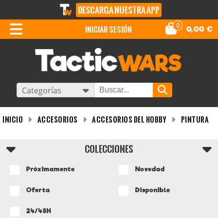
DESCARGA NUESTRA APP
0
iniciar sesión
0,00
€
Categorías
INICIO
Accesorios
Accesorios del Hobby
Pintura
COLECCIONES
Próximamente
Novedad
Oferta
Disponible
24/48H