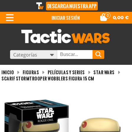
DESCARGA NUESTRA APP
0
iniciar sesión
0,00
€
Categorías
INICIO
Figuras
Películas y Series
Star Wars
Scarif Stormtrooper Wobblers Figura 15 CM