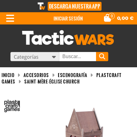
DESCARGA NUESTRA APP
0
iniciar sesión
0,00
€
Categorías
INICIO
Accesorios
Escenografía
PlastCraft
Games
Saint-Mère-Église Church