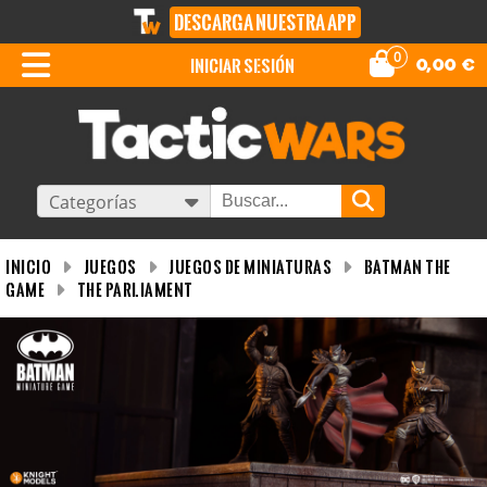
DESCARGA NUESTRA APP
0
iniciar sesión
0,00
€
Categorías
INICIO
Juegos
Juegos de miniaturas
Batman The
Game
The Parliament