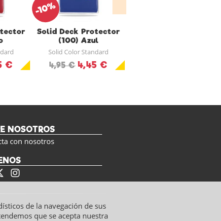
-10%
otector
Solid Deck Protector
Fundas Cuadradas
o
(100) Azul
(Celeste)
ndard
Solid Color Standard
Fundas Protectoras FFG
5 €
4,45 €
2,99 €
4,95 €
RE NOSOTROS
cta con nosotros
ENOS
dísticos de la navegación de sus
ntendemos que se acepta nuestra