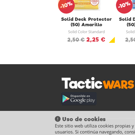
-10%
-10%
Solid Deck Protector
Solid 
(50) Amarillo
(50
Solid Color Standard
Soli
2,25 €
2,50 €
2,5
Uso de cookies
Este sitio web utiliza cookies propias 
usuarios. Si continúa navegando, cons