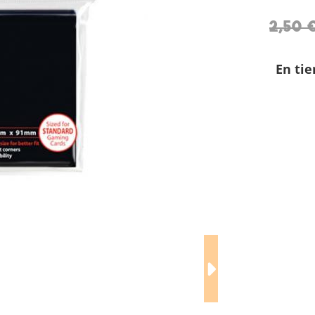
2,50 
En tie