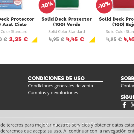
-10%
-10%
Deck Protector
Solid Deck Protector
Solid Deck Pr
) Azul Cielo
(100) Verde
(100) Roj
d Color Standard
Solid Color Standard
Solid Color Sta
2,25 €
4,45 €
4,4
0 €
4,95 €
4,95 €
CONDICIONES DE USO
SOB
Condiciones generales de venta
Conta
Cambios y devoluciones
SÍGU
y de terceros para mejorar nuestros servicios y obtener datos esta
C/ Polseguera 5BIS, Pego, ESPAÑA
ideraremos que acepta su uso. Al continuar con la navegación e