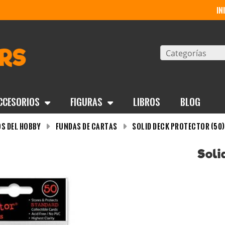
in
Categorías
ccesorios
Figuras
Libros
BLOG
s del Hobby
Fundas de cartas
Solid Deck Protector (50
Soli