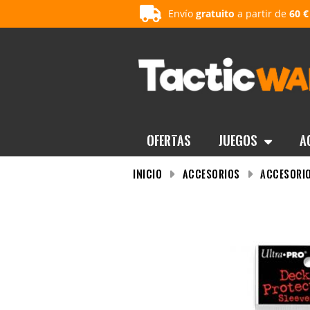
Envío
gratuito
a partir de
60 €
OFERTAS
Juegos
A
INICIO
Accesorios
Accesorio