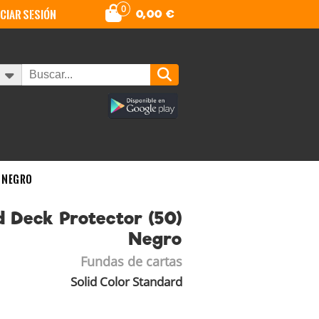
0
iciar sesión
0,00
€
) Negro
d Deck Protector (50)
Negro
Fundas de cartas
Solid Color Standard