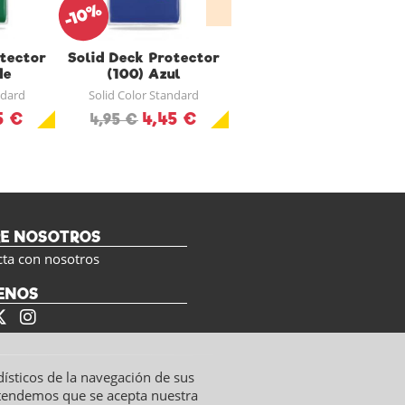
-10%
otector
Solid Deck Protector
Fundas Cuadradas
de
(100) Azul
(Celeste)
ndard
Solid Color Standard
Fundas Protectoras FFG
5 €
4,45 €
2,99 €
4,95 €
RE NOSOTROS
cta con nosotros
ENOS
dísticos de la navegación de sus
ntendemos que se acepta nuestra