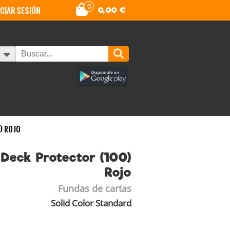
0
iciar sesión
0,00
€
) Rojo
 Deck Protector (100)
Rojo
Fundas de cartas
Solid Color Standard