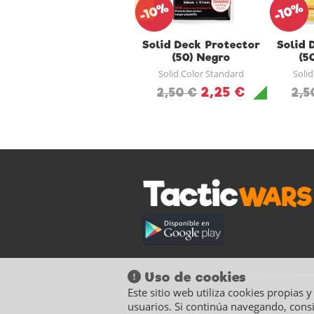
-10%
-10%
Solid Deck Protector
Solid 
(50) Negro
(5
Solid Color Standard
Soli
2,25 €
2,50 €
2,5
Uso de cookies
Este sitio web utiliza cookies propias 
usuarios. Si continúa navegando, cons