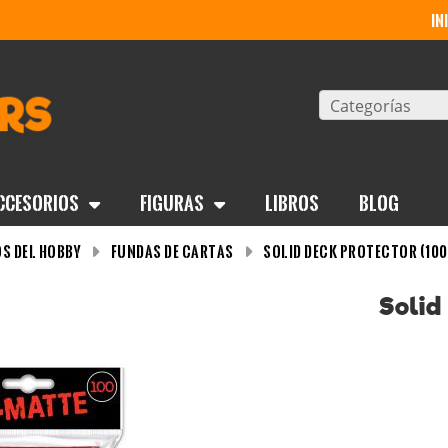
in
Categorías
ccesorios
Figuras
Libros
BLOG
s del Hobby
Fundas de cartas
Solid Deck Protector (100
Solid