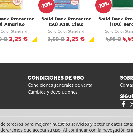
-10%
-10%
Deck Protector
Solid Deck Protector
Solid Deck Pr
0) Amarillo
(50) Azul Cielo
(100) Ver
d Color Standard
Solid Color Standard
Solid Color Sta
2,25 €
2,25 €
4,4
0 €
2,50 €
4,95 €
CONDICIONES DE USO
SOB
Condiciones generales de venta
Conta
Cambios y devoluciones
SÍGU
y de terceros para mejorar nuestros servicios y obtener datos esta
C/ Polseguera 5BIS, Pego, ESPAÑA
ideraremos que acepta su uso. Al continuar con la navegación e