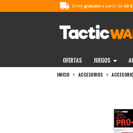
Envío
gratuito
a partir de
60 €
OFERTAS
Juegos
A
INICIO
Accesorios
Accesorio