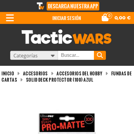
DESCARGA NUESTRA APP
0
iniciar sesión
0,00
€
Categorías
INICIO
Accesorios
Accesorios del Hobby
Fundas de
cartas
Solid Deck Protector (100) Azul