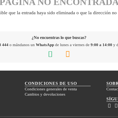
PÁGINA NO ENCONTRAD
ible que la entrada haya sido eliminada o que la dirección no 
¿No encuentras lo que buscas?
8 444
o mándanos un
WhatsApp
de lunes a viernes de
9:00 a 14:00
y 
CONDICIONES DE USO
SOB
Condiciones generales de venta
Contac
Cambios y devoluciones
SÍG