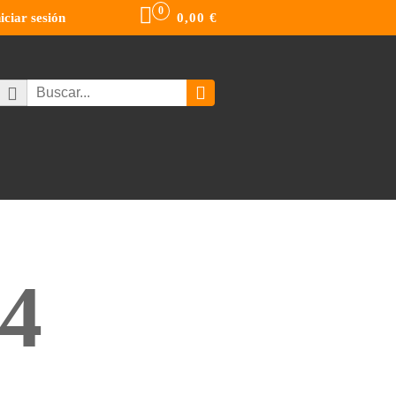
0
niciar sesión
0,00
€
4