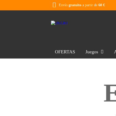
Envío
gratuito
a partir de
60 €
OFERTAS
Juegos
A