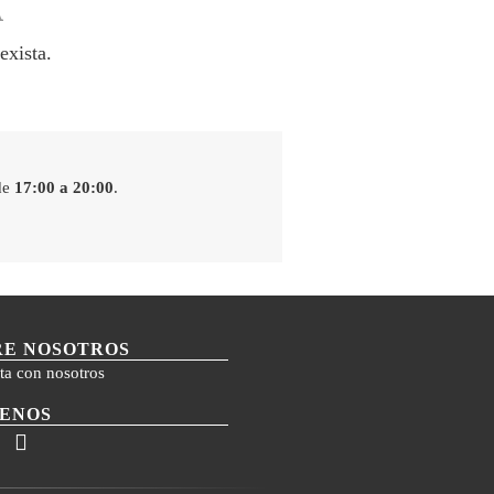
A
exista.
de
17:00 a 20:00
.
RE NOSOTROS
ta con nosotros
UENOS