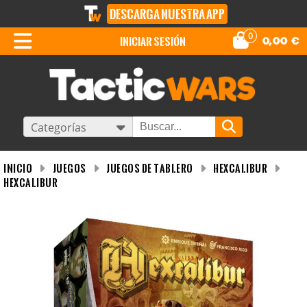
DESCARGA NUESTRA APP
0
iniciar sesión
0,00
€
Categorías
INICIO
Juegos
Juegos de tablero
Hexcalibur
Hexcalibur