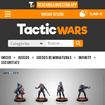
DESCARGA NUESTRA APP
0
iniciar sesión
0,00
€
Categorías
INICIO
Juegos
Juegos de miniaturas
Infinity
Securitate