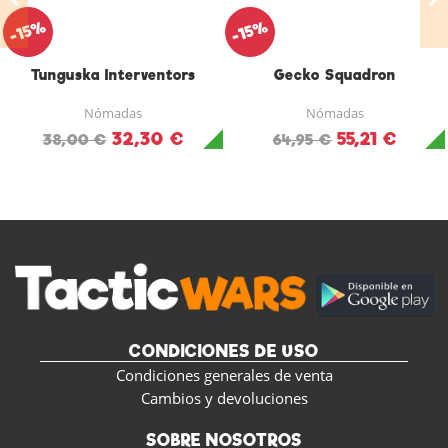
-15%
-15%
Tunguska Interventors
Gecko Squadron
Nómadas
Nómadas
32,30 €
55,21 €
38,00 €
64,95 €
CONDICIONES DE USO
Condiciones generales de venta
Cambios y devoluciones
SOBRE NOSOTROS