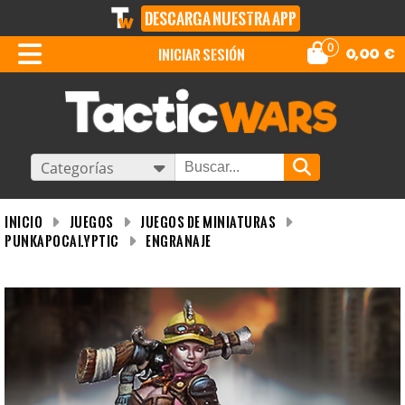
DESCARGA NUESTRA APP
0
iniciar sesión
0,00
€
Categorías
INICIO
Juegos
Juegos de miniaturas
Punkapocalyptic
Engranaje