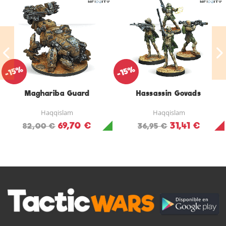
-15%
-15%
Maghariba Guard
Hassassin Govads
Haqqislam
Haqqislam
69,70 €
31,41 €
82,00 €
36,95 €