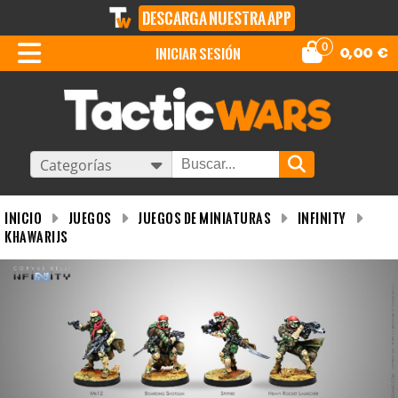
DESCARGA NUESTRA APP
0
iniciar sesión
0,00
€
Categorías
INICIO
Juegos
Juegos de miniaturas
Infinity
Khawarijs