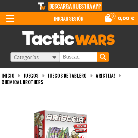
DESCARGA NUESTRA APP
0
iniciar sesión
0,00
€
Categorías
INICIO
Juegos
Juegos de tablero
Aristeia!
Chemical Brothers