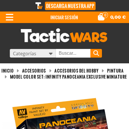
DESCARGA NUESTRA APP
0
iniciar sesión
0,00
€
Categorías
INICIO
Accesorios
Accesorios del Hobby
Pintura
Model Color Set: Infinity Panoceania Exclusive Miniature