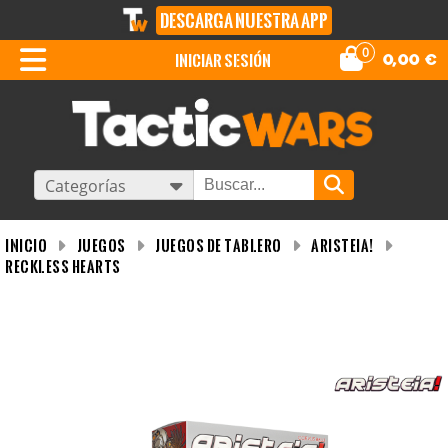
DESCARGA NUESTRA APP
0
iniciar sesión
0,00
€
Categorías
INICIO
Juegos
Juegos de tablero
Aristeia!
Reckless Hearts