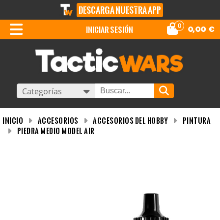
DESCARGA NUESTRA APP
0
iniciar sesión
0,00
€
Categorías
INICIO
Accesorios
Accesorios del Hobby
Pintura
Piedra Medio Model Air