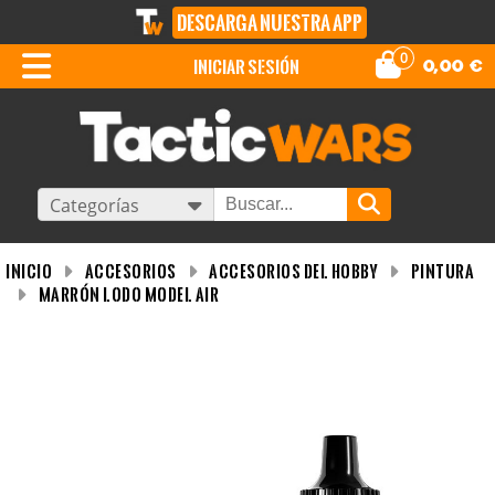
DESCARGA NUESTRA APP
0
iniciar sesión
0,00
€
Categorías
INICIO
Accesorios
Accesorios del Hobby
Pintura
Marrón Lodo Model Air