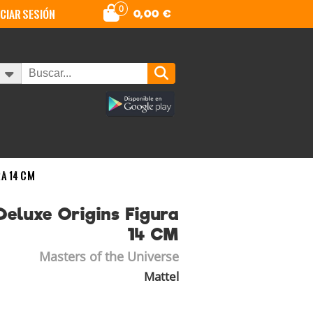
0
iciar sesión
0,00
€
a 14 CM
eluxe Origins Figura
14 CM
Masters of the Universe
Mattel