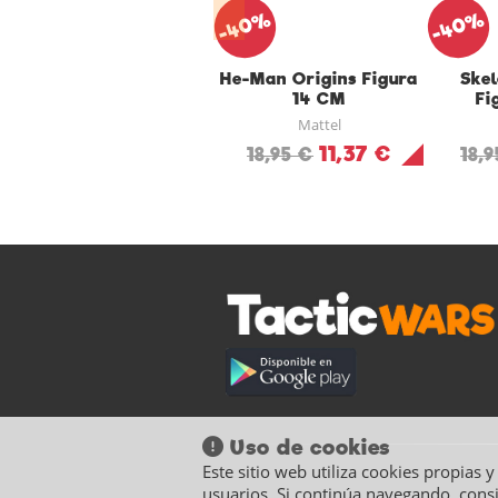
-40%
-40%
He-Man Origins Figura
Skel
14 CM
Fi
Mattel
11,37 €
18,95 €
18,
Uso de cookies
Este sitio web utiliza cookies propias 
usuarios. Si continúa navegando, cons