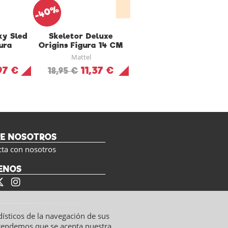
-40%
-30%
ky Sled
Skeletor Deluxe
Castillo de Grayskull
ura
Origins Figura 14 CM
Origins
Mattel
Mattel
97 €
11,37 €
66,47 €
18,95 €
94,95 €
RE NOSOTROS
cta con nosotros
ENOS
dísticos de la navegación de sus
ntendemos que se acepta nuestra