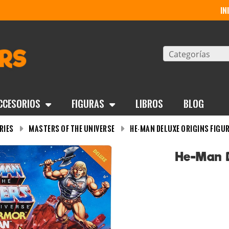
in
Categorías
ccesorios
Figuras
Libros
BLOG
ries
Masters of the Universe
He-Man Deluxe Origins Figur
He-Man D