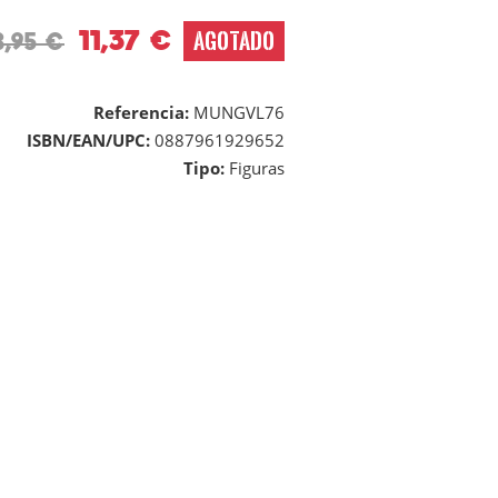
11,37 €
AGOTADO
8,95 €
Referencia:
MUNGVL76
ISBN/EAN/UPC:
0887961929652
Tipo:
Figuras