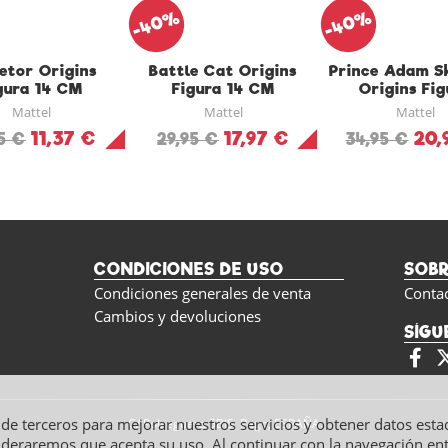
-40%
-40%
etor Origins
Battle Cat Origins
Prince Adam S
gura 14 CM
Figura 14 CM
Origins Fig
Mattel
Mattel
Mattel
11,37 €
17,97 €
20,
95 €
29,95 €
34,95 €
CONDICIONES DE USO
SOB
Condiciones generales de venta
Conta
Cambios y devoluciones
SÍGU
y de terceros para mejorar nuestros servicios y obtener datos esta
C/ Polseguera 5BIS, Pego, ESPAÑA
ideraremos que acepta su uso. Al continuar con la navegación e