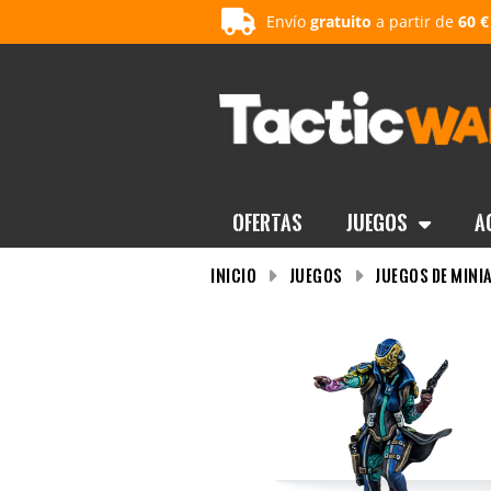
Envío
gratuito
a partir de
60 €
OFERTAS
Juegos
A
INICIO
Juegos
Juegos de mini