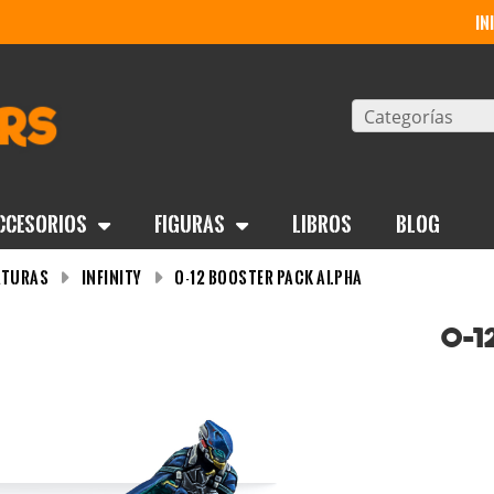
in
Categorías
ccesorios
Figuras
Libros
BLOG
aturas
Infinity
O-12 Booster Pack Alpha
O-1