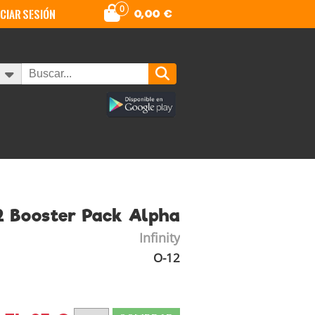
0
iciar sesión
0,00
€
2 Booster Pack Alpha
Infinity
O-12