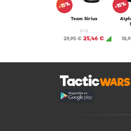
-15%
-15%
Team Sirius
Alph
O-12
25,46 €
29,95 €
18,