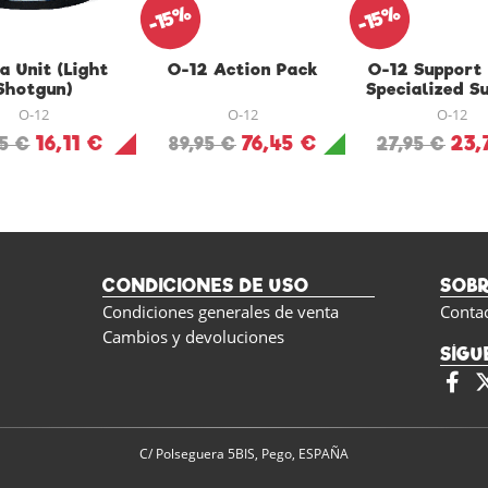
-15%
-15%
a Unit (Light
O-12 Action Pack
O-12 Support
Shotgun)
Specialized S
Unit Lamb
O-12
O-12
O-12
16,11 €
76,45 €
23,
95 €
89,95 €
27,95 €
CONDICIONES DE USO
SOB
Condiciones generales de venta
Conta
Cambios y devoluciones
SÍGU
C/ Polseguera 5BIS, Pego, ESPAÑA