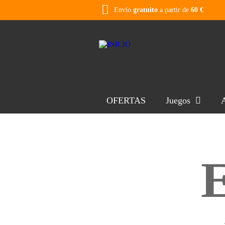
Envío
gratuito
a partir de
60 €
OFERTAS
Juegos
A