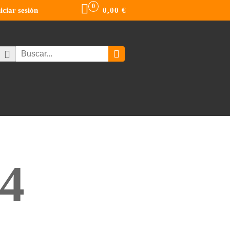
0
niciar sesión
0,00
€
4