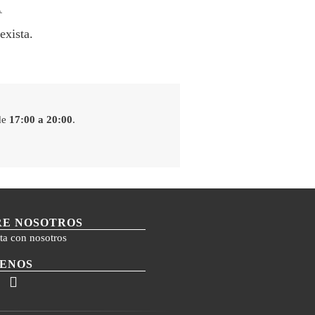
A
exista.
de
17:00 a 20:00
.
RE NOSOTROS
ta con nosotros
UENOS