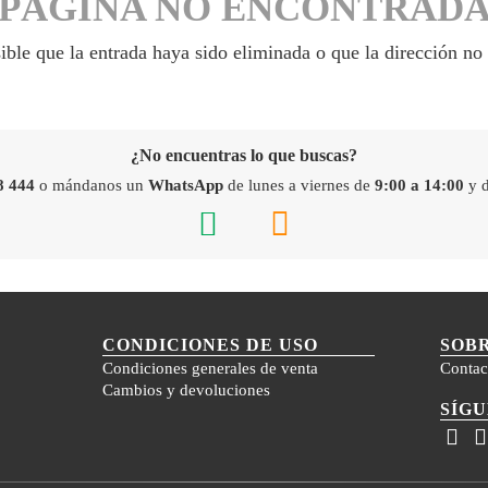
PÁGINA NO ENCONTRAD
ible que la entrada haya sido eliminada o que la dirección no 
¿No encuentras lo que buscas?
8 444
o mándanos un
WhatsApp
de lunes a viernes de
9:00 a 14:00
y 
CONDICIONES DE USO
SOB
Condiciones generales de venta
Contac
Cambios y devoluciones
SÍG