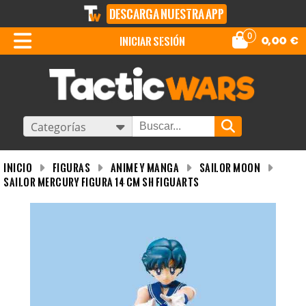
DESCARGA NUESTRA APP
0
iniciar sesión
0,00
€
Categorías
INICIO
Figuras
Anime y Manga
Sailor Moon
Sailor Mercury Figura 14 CM SH Figuarts