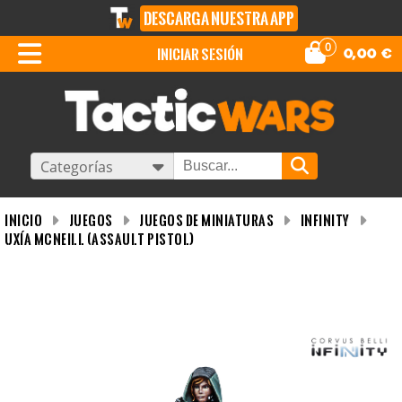
DESCARGA NUESTRA APP
0
iniciar sesión
0,00
€
Categorías
INICIO
Juegos
Juegos de miniaturas
Infinity
Uxía McNeill (Assault Pistol)