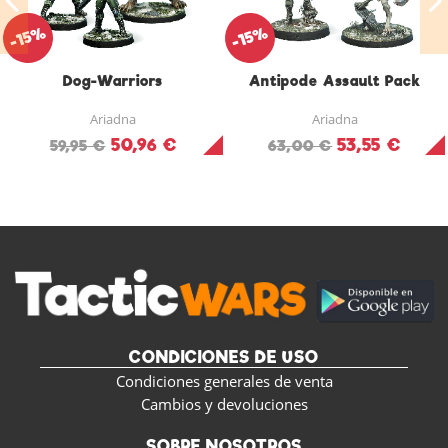
-15%
-15%
Dog-Warriors
Antipode Assault Pack
Ariadna
Ariadna
50,96 €
53,55 €
59,95 €
63,00 €
CONDICIONES DE USO
Condiciones generales de venta
Cambios y devoluciones
SOBRE NOSOTROS