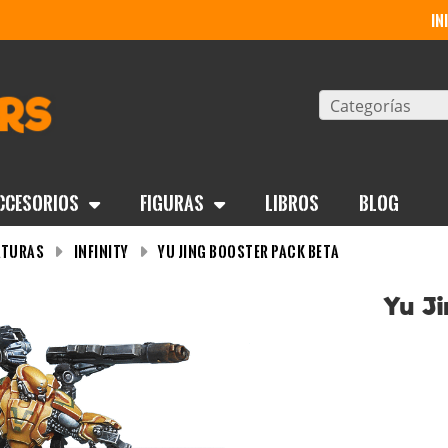
in
Categorías
ccesorios
Figuras
Libros
BLOG
aturas
Infinity
Yu Jing Booster Pack Beta
Yu Ji