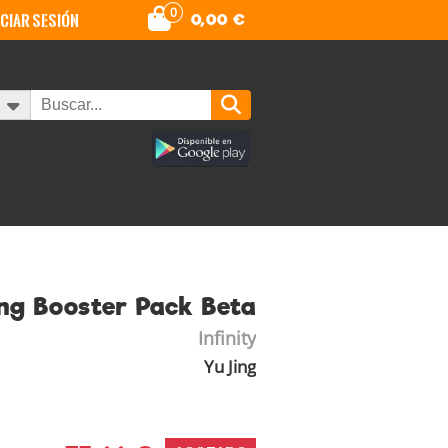
0
iciar sesión
0,00
€
ng Booster Pack Beta
Infinity
Yu Jing