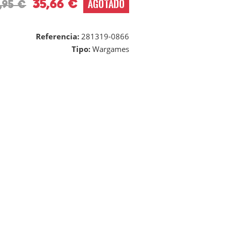
35,66 €
AGOTADO
,95 €
Referencia:
281319-0866
Tipo:
Wargames