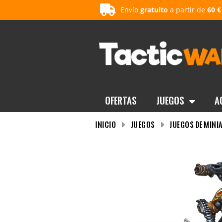
Envío
gratuito
a partir de
60 €
OFERTAS
Juegos
A
INICIO
Juegos
Juegos de mini