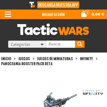
DESCARGA NUESTRA APP
0
iniciar sesión
0,00
€
Categorías
INICIO
Juegos
Juegos de miniaturas
Infinity
PanOceania Booster Pack Beta