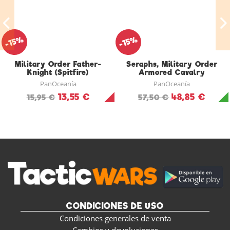
-15%
-15%
Military Order Father-
Seraphs, Military Order
Knight (Spitfire)
Armored Cavalry
PanOceanía
PanOceanía
13,55 €
48,85 €
15,95 €
57,50 €
CONDICIONES DE USO
Condiciones generales de venta