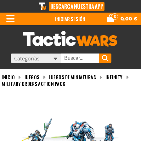
DESCARGA NUESTRA APP
0
iniciar sesión
0,00
€
Categorías
INICIO
Juegos
Juegos de miniaturas
Infinity
Military Orders Action Pack