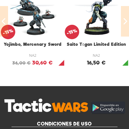
-15%
-15%
Yojimbo, Mercenary Sword
Saito Tōgan Limited Edition
NA2
NA2
30,60 €
16,50 €
36,00 €
CONDICIONES DE USO