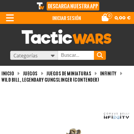
DESCARGA NUESTRA APP
0
iniciar sesión
0,00
€
Categorías
INICIO
Juegos
Juegos de miniaturas
Infinity
Wild Bill, Legendary Gungslinger (Contender)