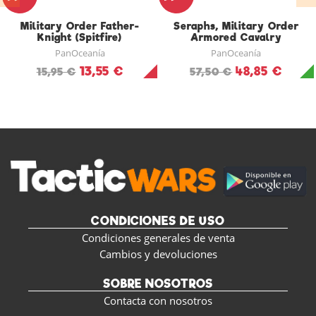
Military Order Father-
Seraphs, Military Order
Knight (Spitfire)
Armored Cavalry
PanOceanía
PanOceanía
13,55 €
48,85 €
15,95 €
57,50 €
CONDICIONES DE USO
Condiciones generales de venta
Cambios y devoluciones
SOBRE NOSOTROS
Contacta con nosotros