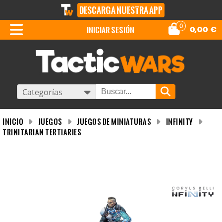
DESCARGA NUESTRA APP
0
iniciar sesión
0,00
€
Categorías
INICIO
Juegos
Juegos de miniaturas
Infinity
Trinitarian Tertiaries