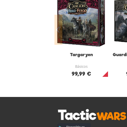
Targaryen
Guard
Básicos
99,99 €