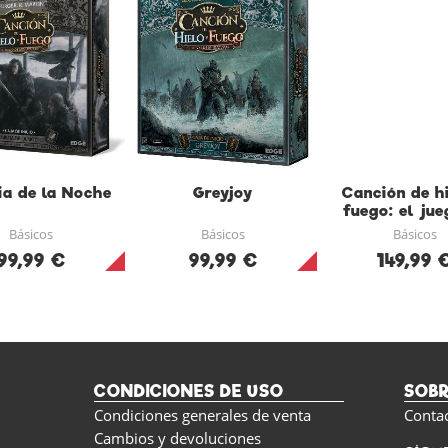
ia de la Noche
Greyjoy
Canción de hi
fuego: el jue
miniatur
Básicos
Básicos
Básicos
99,99 €
99,99 €
149,99 
CONDICIONES DE USO
SOB
Condiciones generales de venta
Conta
Cambios y devoluciones