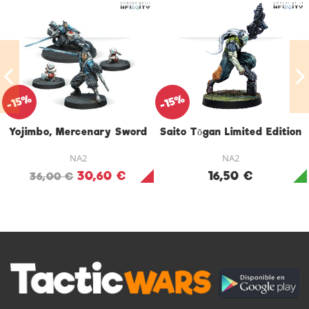
-15%
-15%
Yojimbo, Mercenary Sword
Saito Tōgan Limited Edition
NA2
NA2
30,60 €
16,50 €
36,00 €