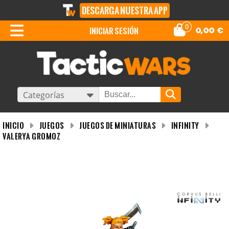
DESCARGA NUESTRA APP
0
iniciar sesión
0,00
€
Categorías
INICIO
Juegos
Juegos de miniaturas
Infinity
Valerya Gromoz