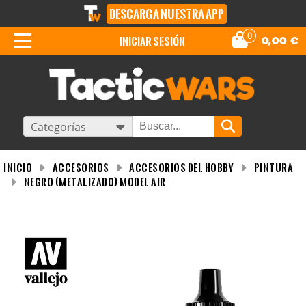
DESCARGA NUESTRA APP
0
iniciar sesión
0,00
€
Categorías
INICIO
Accesorios
Accesorios del Hobby
Pintura
Negro (Metalizado) Model Air