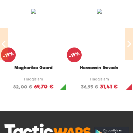
-15%
-15%
Maghariba Guard
Hassassin Govads
Haqqislam
Haqqislam
69,70 €
31,41 €
82,00 €
36,95 €