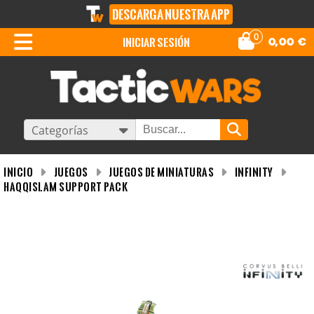
DESCARGA NUESTRA APP
0
iniciar sesión
0,00
€
Categorías
INICIO
Juegos
Juegos de miniaturas
Infinity
Haqqislam Support Pack