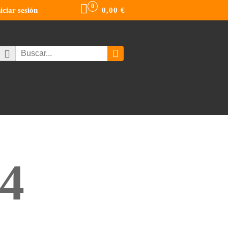
0
niciar sesión
0,00
€
4