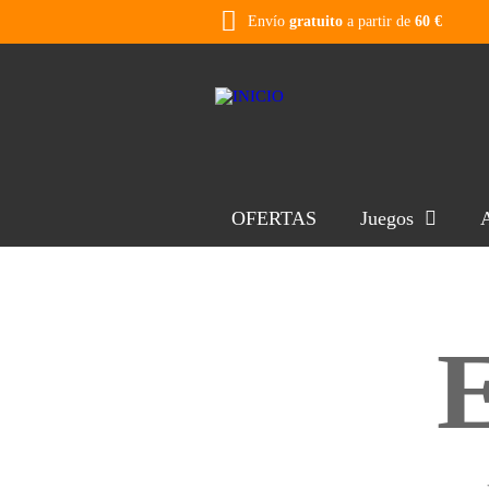
Envío
gratuito
a partir de
60 €
OFERTAS
Juegos
A