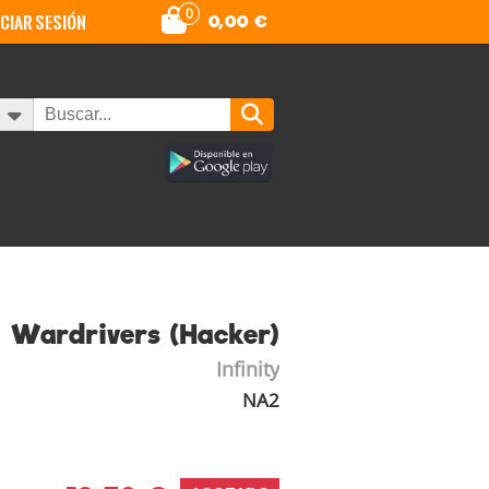
0
iciar sesión
0,00
€
Wardrivers (Hacker)
Infinity
NA2