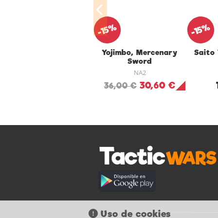
-15%
-15%
Yojimbo, Mercenary
Saito
Sword
NA2
30,60 €
36,00 €
Uso de cookies