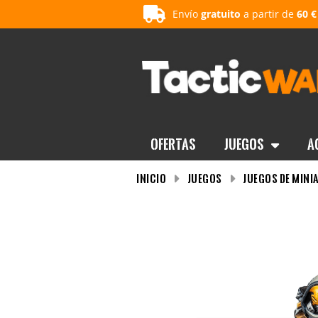
Envío
gratuito
a partir de
60 €
OFERTAS
Juegos
A
INICIO
Juegos
Juegos de mini