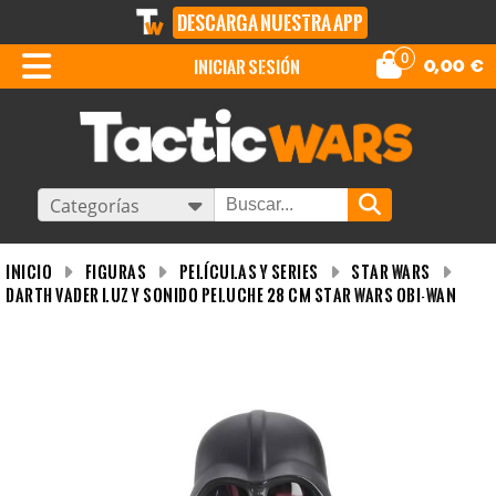
DESCARGA NUESTRA APP
0
iniciar sesión
0,00
€
Categorías
INICIO
Figuras
Películas y Series
Star Wars
Darth Vader Luz y Sonido Peluche 28 CM Star Wars Obi-Wan