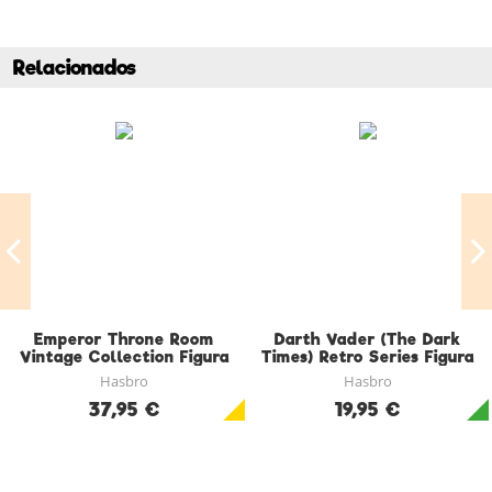
Relacionados
Emperor Throne Room
Darth Vader (The Dark
Vintage Collection Figura
Times) Retro Series Figura
9,5 CM Star Wars
9,5 CM
Hasbro
Hasbro
37,95 €
19,95 €