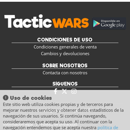
CONDICIONES DE USO
Condiciones generales de venta
Cambios y devoluciones
SOBRE NOSOTROS
Contacta con nosotros
SÍGUENOS
Uso de cookies
Este sitio web utiliza cookies propias y de terceros para
mejorar nuestros servicios y obtener datos estadísticos de la
C/ Polseguera 5BIS, Pego, ESPAÑA
navegación de sus usuarios. Si continúa navegando,
consideraremos que acepta su uso. Al continuar con la
Información legal
|
Política de privacidad
navegación entendemos que se acepta nuestra
política de