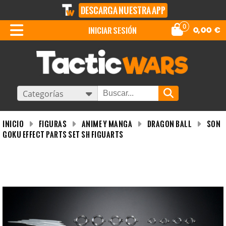
DESCARGA NUESTRA APP
0
iniciar sesión
0,00
€
Categorías
INICIO
Figuras
Anime y Manga
Dragon Ball
Son
Goku Effect Parts Set SH Figuarts