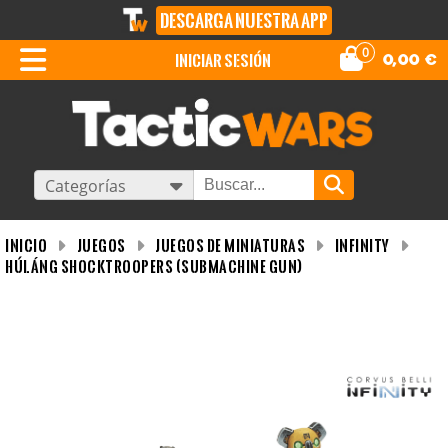
DESCARGA NUESTRA APP
0
iniciar sesión
0,00
€
Categorías
INICIO
Juegos
Juegos de miniaturas
Infinity
Húláng Shocktroopers (Submachine Gun)