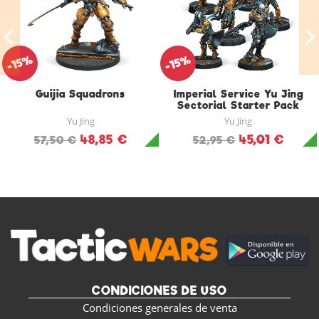
-15%
-15%
Guijia Squadrons
Imperial Service Yu Jing
Sectorial Starter Pack
Yu Jing
Yu Jing
48,85 €
45,01 €
57,50 €
52,95 €
CONDICIONES DE USO
Condiciones generales de venta