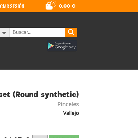
0
iciar sesión
0,00
€
set (Round synthetic)
Pinceles
Vallejo