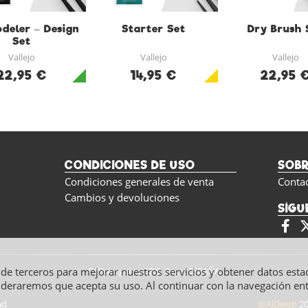
deler – Design
Starter Set
Dry Brush 
Set
Vallejo
Vallejo
Vallejo
22,95 €
14,95 €
22,95 
CONDICIONES DE USO
SOB
Condiciones generales de venta
Conta
Cambios y devoluciones
SÍGU
y de terceros para mejorar nuestros servicios y obtener datos esta
C/ Polseguera 5BIS, Pego, ESPAÑA
ideraremos que acepta su uso. Al continuar con la navegación e
ad
©AiDweb
20