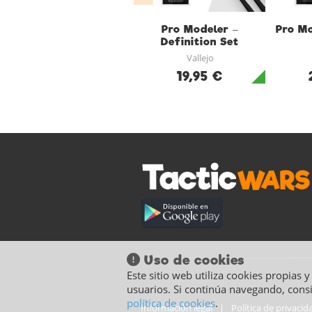
Pro Modeler –
Pro Mo
Definition Set
Vallejo
19,95 €
Uso de cookies
Este sitio web utiliza cookies propias 
usuarios. Si continúa navegando, cons
política de cookies
.
Información legal
|
Política de privacid