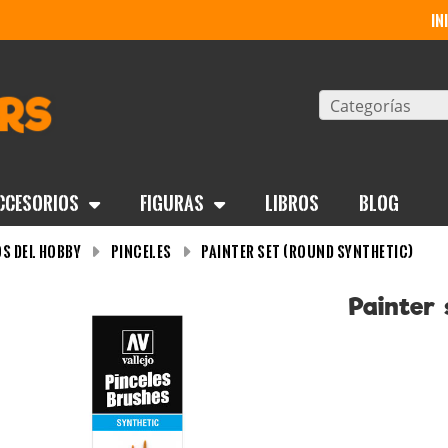
in
Categorías
ccesorios
Figuras
Libros
BLOG
s del Hobby
Pinceles
Painter set (Round synthetic)
Painter 