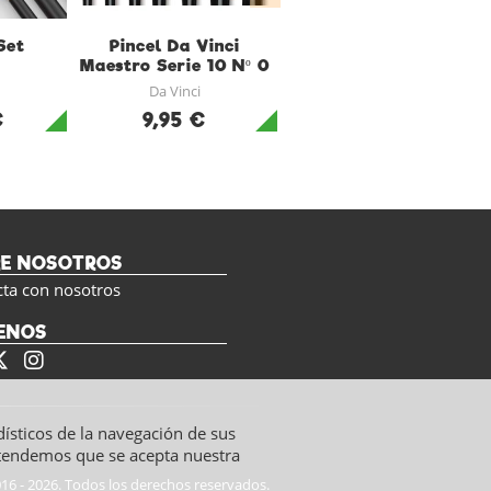
Set
Pincel Da Vinci
Pincel Da Vinci
Maestro Serie 10 Nº 0
Maestro Serie 10 Nº 1
Da Vinci
Da Vinci
€
9,95 €
9,95 €
RE NOSOTROS
cta con nosotros
ENOS
dísticos de la navegación de sus
ntendemos que se acepta nuestra
16 - 2026. Todos los derechos reservados.