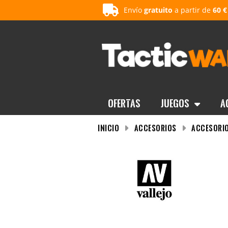
Envío
gratuito
a partir de
60 €
OFERTAS
Juegos
A
INICIO
Accesorios
Accesorio