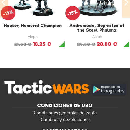
-15%
-15%
Hector, Homerid Champion
Andromeda, Sophistes of
the Steel Phalanx
(Submachine Gun)
Aleph
Aleph
18,25 €
20,80 €
21,50 €
24,50 €
CONDICIONES DE USO
Condiciones generales de venta
Cambios y devoluciones