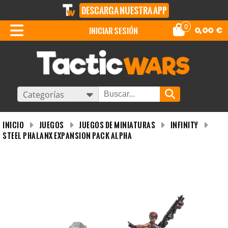
DESCARGA NUESTRA APP
0
iniciar sesión
0,00
€
Categorías
INICIO
Juegos
Juegos de miniaturas
Infinity
Steel Phalanx Expansion Pack Alpha