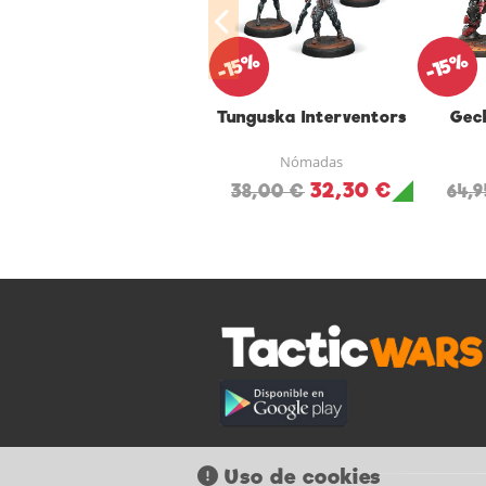
-15%
-15%
Tunguska Interventors
Gec
Nómadas
32,30 €
38,00 €
64,