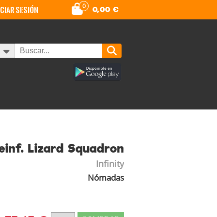
0
iciar sesión
0,00
€
einf. Lizard Squadron
Infinity
Nómadas