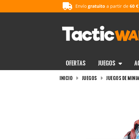
Envío
gratuito
a partir de
60 €
OFERTAS
Juegos
A
INICIO
Juegos
Juegos de mini