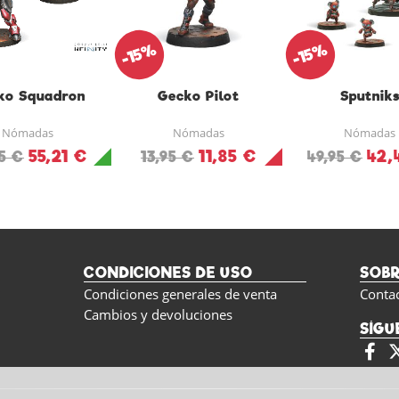
-15%
-15%
ko Squadron
Gecko Pilot
Sputnik
Nómadas
Nómadas
Nómadas
55,21 €
11,85 €
42,
95 €
13,95 €
49,95 €
CONDICIONES DE USO
SOB
Condiciones generales de venta
Conta
Cambios y devoluciones
SÍGU