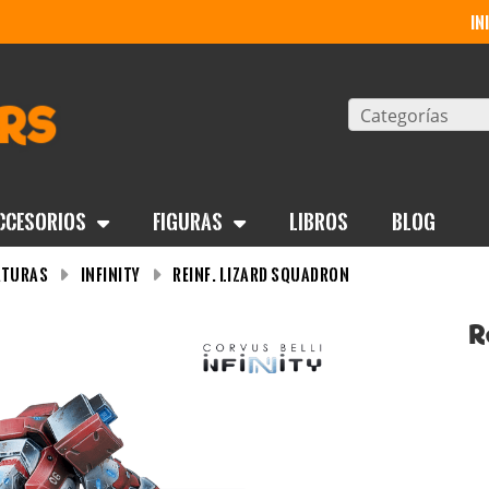
in
Categorías
ccesorios
Figuras
Libros
BLOG
aturas
Infinity
Reinf. Lizard Squadron
R