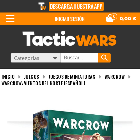
DESCARGA NUESTRA APP
0
iniciar sesión
0,00
€
Categorías
INICIO
Juegos
Juegos de miniaturas
WARCROW
Warcrow: Vientos del Norte (Español)