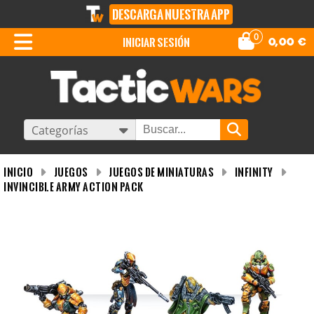
DESCARGA NUESTRA APP
0
iniciar sesión
0,00
€
Categorías
INICIO
Juegos
Juegos de miniaturas
Infinity
Invincible Army Action Pack