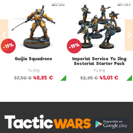
-15%
-15%
Guijia Squadrons
Imperial Service Yu Jing
Sectorial Starter Pack
Yu Jing
Yu Jing
48,85 €
45,01 €
57,50 €
52,95 €