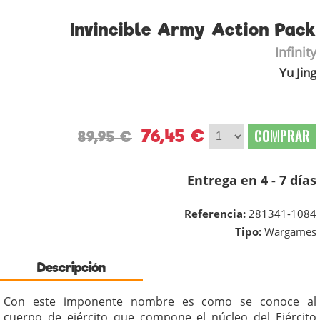
Invincible Army Action Pack
Infinity
Yu Jing
76,45 €
COMPRAR
89,95 €
Entrega en 4 - 7 días
Referencia:
281341-1084
Tipo:
Wargames
Descripción
Con este imponente nombre es como se conoce al
cuerpo de ejército que compone el núcleo del Ejército