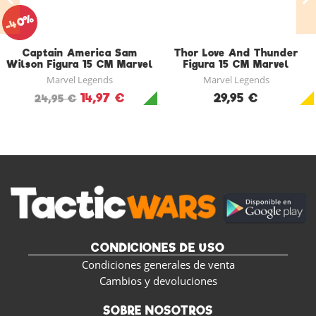
-40%
Captain America Sam
Thor Love And Thunder
Wilson Figura 15 CM Marvel
Figura 15 CM Marvel
Legends
Legends
Marvel Legends
Marvel Legends
14,97 €
29,95 €
24,95 €
CONDICIONES DE USO
Condiciones generales de venta
Cambios y devoluciones
SOBRE NOSOTROS