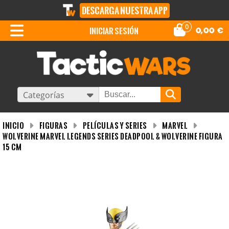
DESCARGA NUESTRA APP
0
iniciar sesión
0,00
€
Categorías
INICIO
Figuras
Películas y Series
MARVEL
Wolverine Marvel Legends Series Deadpool & Wolverine Figura
15 CM