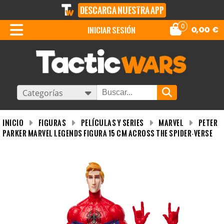
DESCARGA NUESTRA APP
0
iniciar sesión
0,00
€
Categorías
INICIO
Figuras
Películas y Series
MARVEL
Peter
Parker Marvel Legends Figura 15 CM Across the Spider-verse