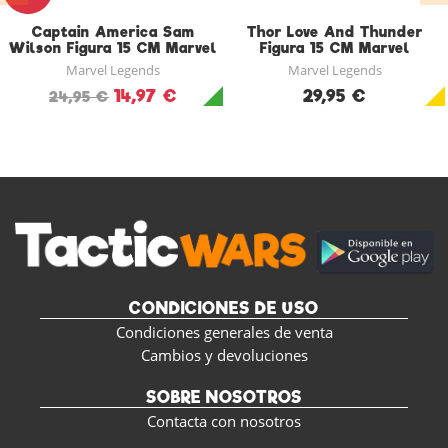
Captain America Sam
Thor Love And Thunder
Wilson Figura 15 CM Marvel
Figura 15 CM Marvel
Legends
Legends
Marvel Legends
Marvel Legends
14,97 €
29,95 €
24,95 €
CONDICIONES DE USO
Condiciones generales de venta
Cambios y devoluciones
SOBRE NOSOTROS
Contacta con nosotros