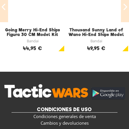
Going Merry Hi-End Ships
Thousand Sunny Land of
Figura 30 CM Model Kit
Wano Hi-End Ships Model
Kit Figura 30 CM
Bandai
Bandai
44,95 €
49,95 €
CONDICIONES DE USO
Condiciones generales de venta
Cambios y devoluciones