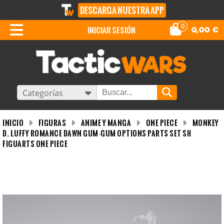
DESCARGA NUESTRA APP
0
iniciar sesión
0,00
€
Categorías
INICIO
Figuras
Anime y Manga
One Piece
Monkey
D. Luffy Romance Dawn Gum-Gum Options Parts Set SH
Figuarts One Piece