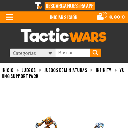
DESCARGA NUESTRA APP
0
iniciar sesión
0,00
€
Categorías
INICIO
Juegos
Juegos de miniaturas
Infinity
Yu
Jing Support Pack