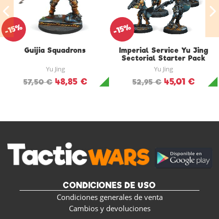
-15%
-15%
Guijia Squadrons
Imperial Service Yu Jing
Sectorial Starter Pack
Yu Jing
Yu Jing
48,85 €
45,01 €
57,50 €
52,95 €
CONDICIONES DE USO
Condiciones generales de venta
Cambios y devoluciones