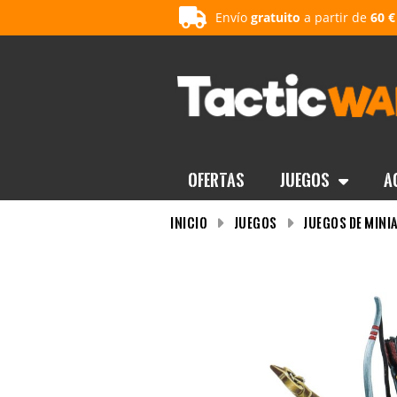
Envío
gratuito
a partir de
60 €
OFERTAS
Juegos
A
INICIO
Juegos
Juegos de mini