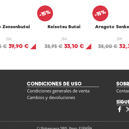
-15%
-15%
o Zensenbutai
Keisotsu Butai
Aragoto Senke
JSA
JSA
JSA
39,90 €
33,10 €
32,
5 €
38,95 €
38,00 €
CONDICIONES DE USO
SOB
Condiciones generales de venta
Conta
Cambios y devoluciones
SÍGU
C/ Polseguera 5BIS, Pego, ESPAÑA