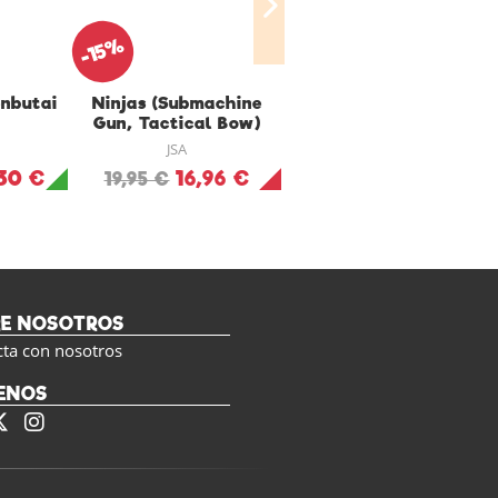
-15%
-15%
nbutai
Ninjas (Submachine
Karakuri Special
Gun, Tactical Bow)
Project
JSA
JSA
30 €
16,96 €
22,06 €
19,95 €
25,95 €
RE NOSOTROS
cta con nosotros
ENOS