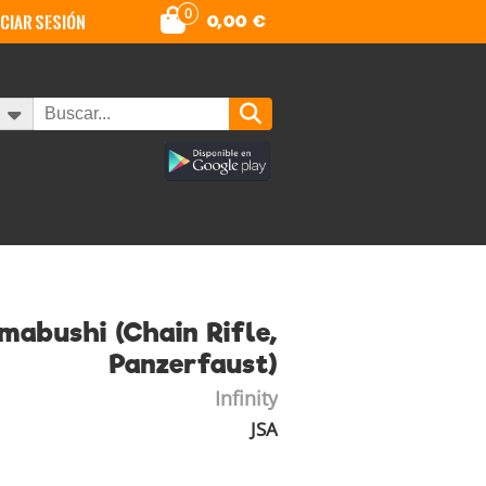
0
iciar sesión
0,00
€
mabushi (Chain Rifle,
Panzerfaust)
Infinity
JSA