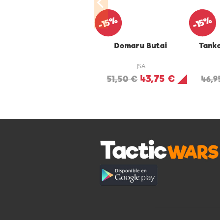
-15%
-15%
Domaru Butai
Tank
JSA
43,75 €
51,50 €
46,9