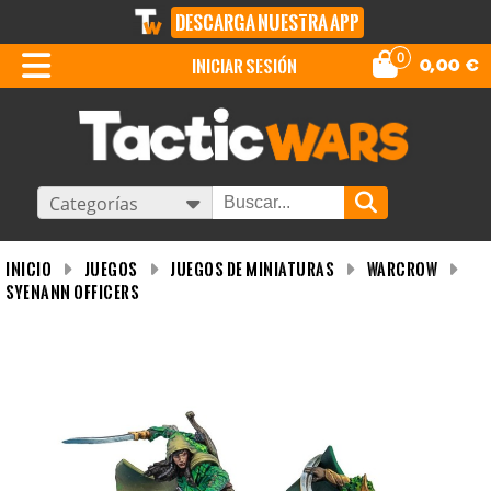
DESCARGA NUESTRA APP
0
iniciar sesión
0,00
€
Categorías
INICIO
Juegos
Juegos de miniaturas
WARCROW
Syenann Officers