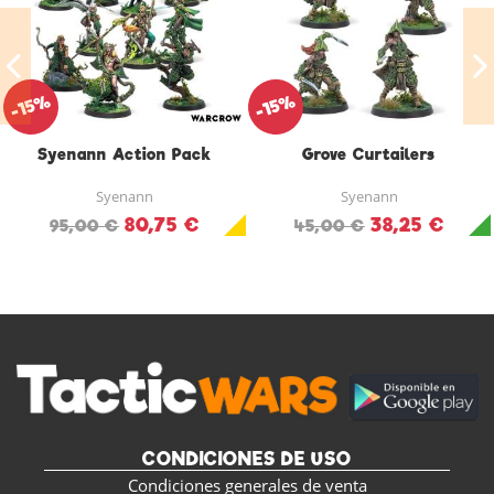
-15%
-15%
Syenann Action Pack
Grove Curtailers
Syenann
Syenann
80,75 €
38,25 €
95,00 €
45,00 €
CONDICIONES DE USO
Condiciones generales de venta