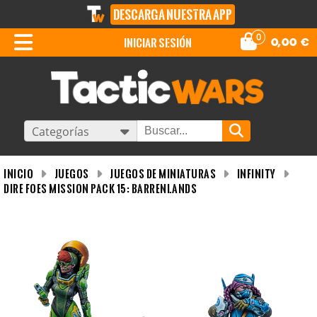
DESCARGA NUESTRA APP
0
iniciar sesión
0,00
€
Categorías
INICIO
Juegos
Juegos de miniaturas
Infinity
Dire Foes Mission Pack 15: Barrenlands