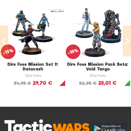
-15%
-15%
Dire Foes Mission Set 9:
Dire Foes Mission Pack Beta:
Datacash
Void Tango
Dire Foes
Dire Foes
29,70 €
28,01 €
34,95 €
32,95 €